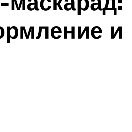
-маскарад:
ормление и