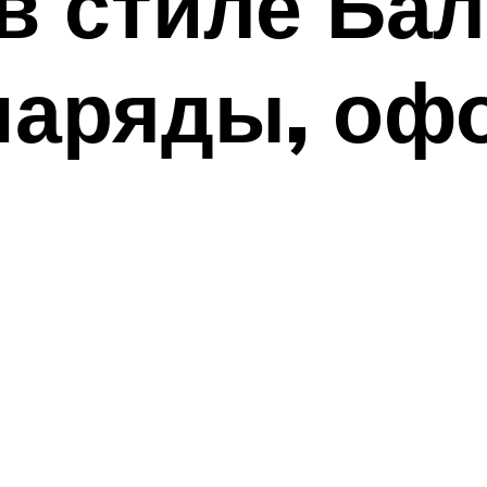
в стиле Бал
наряды, оф