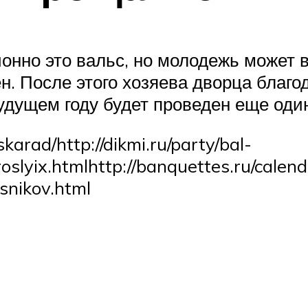
онно это вальс, но молодежь может в
н. После этого хозяева дворца благо
удущем году будет проведен еще один
karad/http://dikmi.ru/party/bal-
lyix.htmlhttp://banquettes.ru/calenda
snikov.html