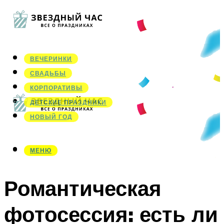
ВЕЧЕРИНКИ
СВАДЬБЫ
КОРПОРАТИВЫ
ДЕТСКИЕ ПРАЗДНИКИ
НОВЫЙ ГОД
МЕНЮ
МЕНЮ
Романтическая
фотосессия: есть ли