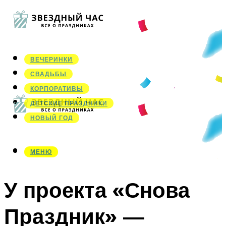
ВЕЧЕРИНКИ
СВАДЬБЫ
КОРПОРАТИВЫ
ДЕТСКИЕ ПРАЗДНИКИ
НОВЫЙ ГОД
МЕНЮ
МЕНЮ
У проекта «Снова
Праздник» —