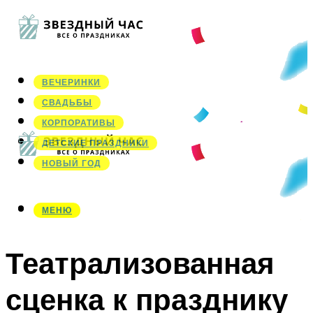
ВЕЧЕРИНКИ
СВАДЬБЫ
КОРПОРАТИВЫ
ДЕТСКИЕ ПРАЗДНИКИ
НОВЫЙ ГОД
МЕНЮ
МЕНЮ
Театрализованная
сценка к празднику