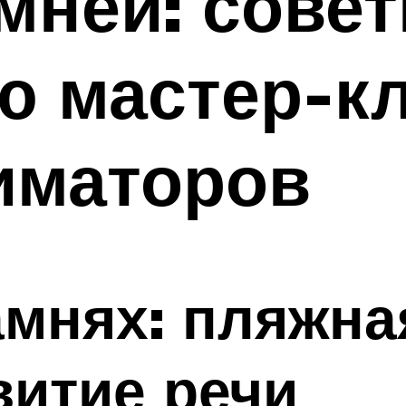
мней: сове
ю мастер-кл
иматоров
амнях: пляжна
витие речи