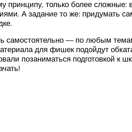
му принципу, только более сложные:
ми. А задание то же: придумать са
дке.
ть самостоятельно — по любым темам
материала для фишек подойдут обкат
овали позаниматься подготовкой к ш
чать!