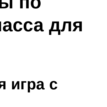
ты по
асса для
я игра с