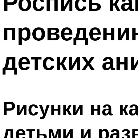
Роспись ка
проведени
детских ан
Рисунки на к
детьми и раз