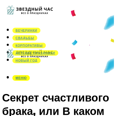
ВЕЧЕРИНКИ
СВАДЬБЫ
КОРПОРАТИВЫ
ДЕТСКИЕ ПРАЗДНИКИ
НОВЫЙ ГОД
МЕНЮ
МЕНЮ
Секрет счастливого
брака, или В каком