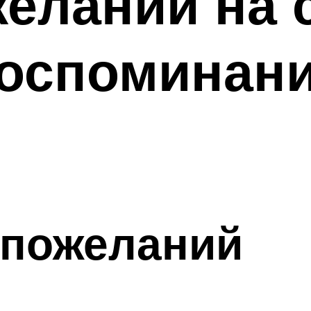
еланий на 
оспоминани
 пожеланий