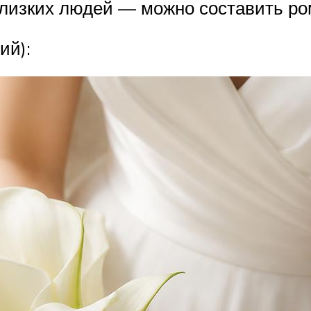
лизких людей — можно составить ром
ий):