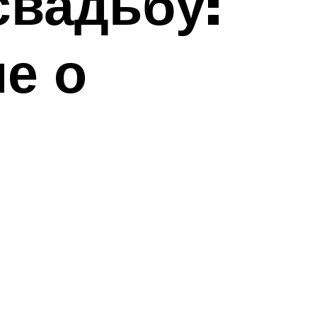
свадьбу:
е о