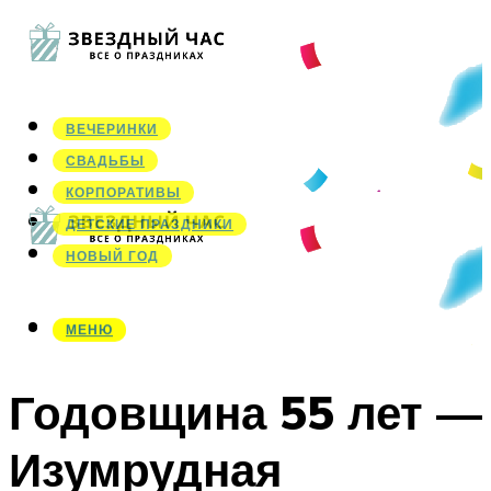
ВЕЧЕРИНКИ
СВАДЬБЫ
КОРПОРАТИВЫ
ДЕТСКИЕ ПРАЗДНИКИ
НОВЫЙ ГОД
МЕНЮ
МЕНЮ
Годовщина 55 лет —
Изумрудная