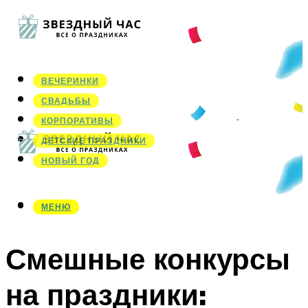
ВЕЧЕРИНКИ
СВАДЬБЫ
КОРПОРАТИВЫ
ДЕТСКИЕ ПРАЗДНИКИ
НОВЫЙ ГОД
МЕНЮ
МЕНЮ
Смешные конкурсы
на праздники: