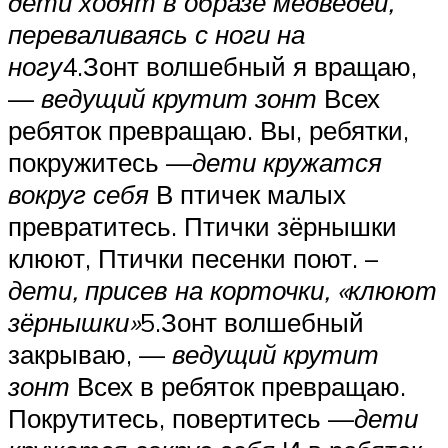
дети ходят в образе медведей,
переваливаясь с ноги на
ногу
4.Зонт волшебный я вращаю,
—
ведущий крутит зонт
Всех
ребяток превращаю. Вы, ребятки,
покружитесь —
дети кружатся
вокруг себя
В птичек малых
превратитесь. Птички зёрнышки
клюют, Птички песенки поют. –
дети, присев на корточки, «клюют
зёрнышки»
5.Зонт волшебный
закрываю, —
ведущий крутит
зонт
Всех в ребяток превращаю.
Покрутитесь, повертитесь —
дети