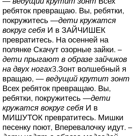
—
ведущий крутит зонт
Всех
ребяток превращаю. Вы, ребятки,
покружитесь —
дети кружатся
вокруг себя
И в ЗАЙЧИШЕК
превратитесь. На осенней на
полянке Скачут озорные зайки. –
дети прыгают в образе зайчиков
на двух ногах
3.Зонт волшебный я
вращаю, —
ведущий крутит зонт
Всех ребяток превращаю. Вы,
ребятки, покружитесь —
дети
кружатся вокруг себя
И в
МИШУТОК превратитесь. Мишки
песенку поют, Вперевалочку идут. –