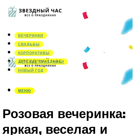
ВЕЧЕРИНКИ
СВАДЬБЫ
КОРПОРАТИВЫ
ДЕТСКИЕ ПРАЗДНИКИ
НОВЫЙ ГОД
МЕНЮ
МЕНЮ
Розовая вечеринка:
яркая, веселая и