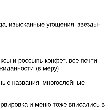
а, изысканные угощения, звезды-
ексы и россыпь конфет, все почти
иданности (в меру);
нные названия, многослойные
ервировка и меню тоже вписались в