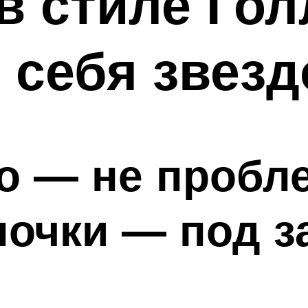
в стиле Го
 себя звезд
о — не пробл
очки — под з