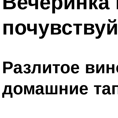
Вечеринка 
почувствуй
Разлитое вин
домашние тап