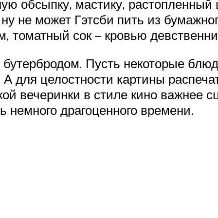
ую обсыпку, мастику, растопленный 
ну не может Гэтсби пить из бумажног
м, томатный сок – кровью девственн
бутербродом. Пусть некоторые блюда
. А для целостности картины распеч
кой вечеринки в стиле кино важнее с
 немного драгоценного времени.