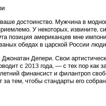
ри
 ваше достоинство. Мужчина в модн
риемлемо. У некоторых, извините, си
Эта позиция американцев мне импони
званых обедах в царской России люди
 Джонатан Депери. Свои артистическ
водит с 2013 года, — с тех пор как з
-летний финансист и филантроп свобо
ит за тем, чтобы стандарты его собр