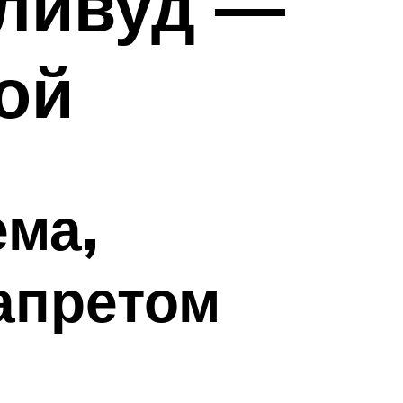
лливуд —
ой
ема,
апретом