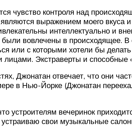
тся чувство контроля над происходя
и являются выражением моего вкуса 
ивлекательны интеллектуально и вне
а были вовлечены в происходящее. В
ся или с которыми хотели бы делать
и лицами. Экстраверты и способные «
остях, Джонатан отвечает, что они ча
 мере в Нью-Йорке (Джонатан переех
что устроителям вечеринок приходит
я устраиваю свои музыкальные салоны