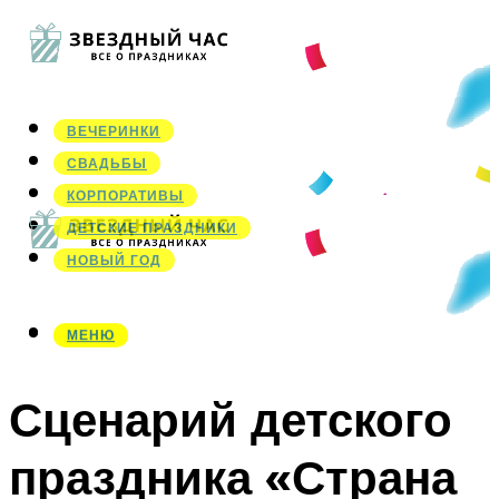
ВЕЧЕРИНКИ
СВАДЬБЫ
КОРПОРАТИВЫ
ДЕТСКИЕ ПРАЗДНИКИ
НОВЫЙ ГОД
МЕНЮ
МЕНЮ
Сценарий детского
праздника «Страна