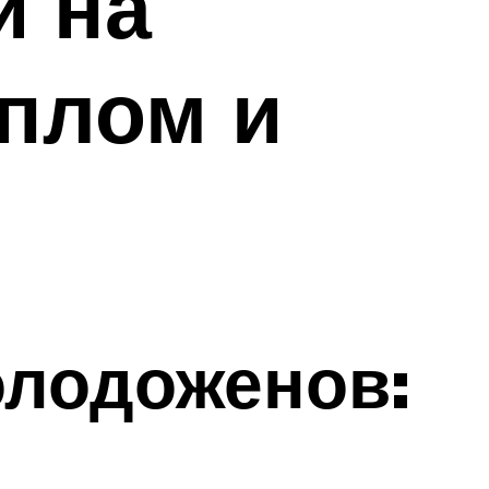
и на
еплом и
олодоженов: