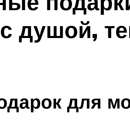
ные подарк
с душой, т
одарок для м