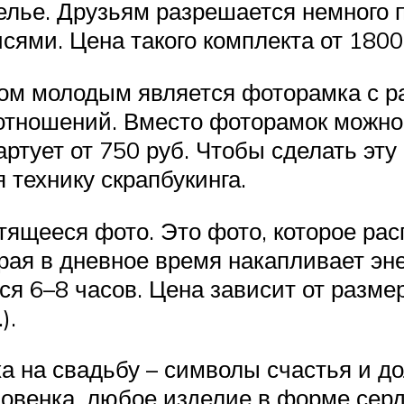
белье. Друзьям разрешается немного 
ями. Цена такого комплекта от 1800
ом молодым является фоторамка с р
 отношений. Вместо фоторамок можн
артует от 750 руб. Чтобы сделать э
 технику скрапбукинга.
етящееся фото. Это фото, которое ра
ая в дневное время накапливает эне
ся 6–8 часов. Цена зависит от разме
).
ха на свадьбу – символы счастья и д
мовенка, любое изделие в форме сер