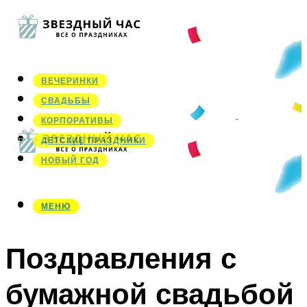
ВЕЧЕРИНКИ
СВАДЬБЫ
КОРПОРАТИВЫ
ДЕТСКИЕ ПРАЗДНИКИ
НОВЫЙ ГОД
МЕНЮ
МЕНЮ
Поздравления с
бумажной свадьбой