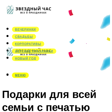
ВЕЧЕРИНКИ
СВАДЬБЫ
КОРПОРАТИВЫ
ДЕТСКИЕ ПРАЗДНИКИ
НОВЫЙ ГОД
МЕНЮ
МЕНЮ
Подарки для всей
семьи с печатью