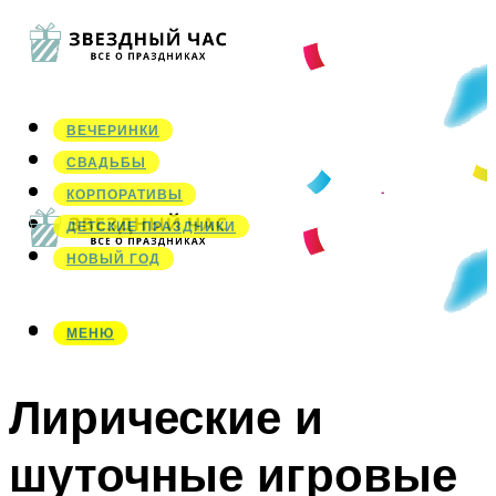
ВЕЧЕРИНКИ
СВАДЬБЫ
КОРПОРАТИВЫ
ДЕТСКИЕ ПРАЗДНИКИ
НОВЫЙ ГОД
МЕНЮ
МЕНЮ
Лирические и
шуточные игровые