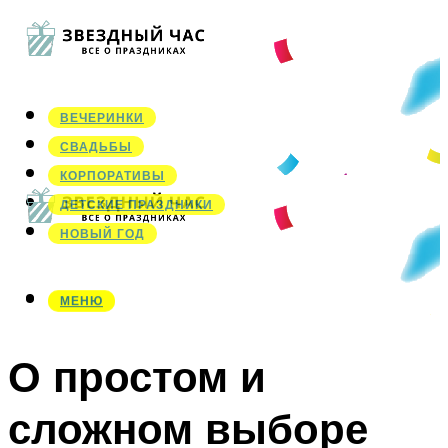
ВЕЧЕРИНКИ
СВАДЬБЫ
КОРПОРАТИВЫ
ДЕТСКИЕ ПРАЗДНИКИ
НОВЫЙ ГОД
МЕНЮ
МЕНЮ
О простом и
сложном выборе