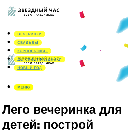
ВЕЧЕРИНКИ
СВАДЬБЫ
КОРПОРАТИВЫ
ДЕТСКИЕ ПРАЗДНИКИ
НОВЫЙ ГОД
МЕНЮ
МЕНЮ
Лего вечеринка для
детей: построй