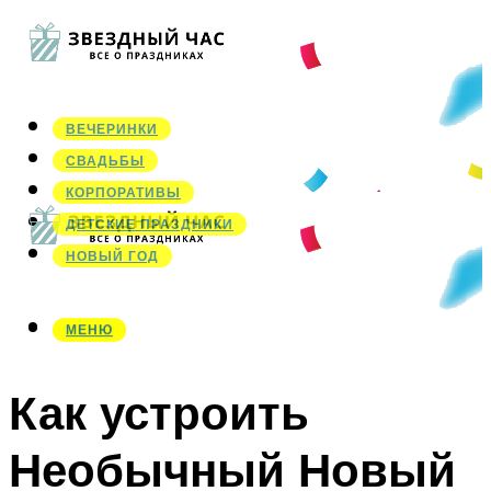
ВЕЧЕРИНКИ
СВАДЬБЫ
КОРПОРАТИВЫ
ДЕТСКИЕ ПРАЗДНИКИ
НОВЫЙ ГОД
МЕНЮ
МЕНЮ
Как устроить
Необычный Новый