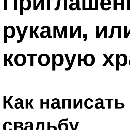
Приглашен
руками, ил
которую хр
Как написать
свадьбу