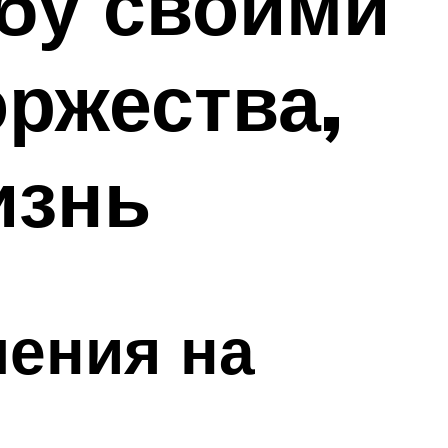
бу своими
оржества,
изнь
шения на