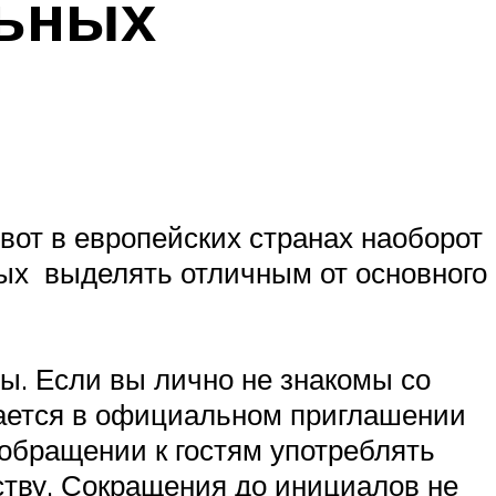
льных
оженов
от в европейских странах наоборот
ых выделять отличным от основного
остей
сли вы лично не знакомы со
кается в официальном приглашении
 обращении к гостям употреблять
ству. Сокращения до инициалов не