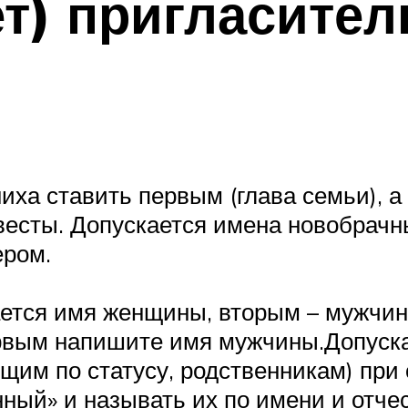
ет) пригласите
 молод
ставить первым (глава семьи), а в
весты. Допускается имена новобрачн
ером.
на г
 женщины, вторым – мужчины. Е
 первым напишите имя мужчины.Допус
ящим по статусу, родственникам) при
нный» и называть их по имени и отче