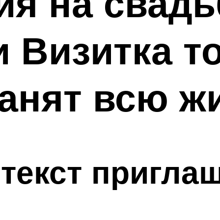
ия на свадь
и Визитка т
анят всю ж
 текст пригла