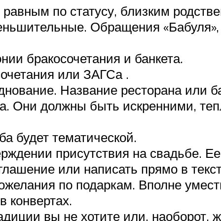
, равным по статусу, близким родств
еньшительные. Обращения «Бабуля», 
нии бракосочетания и банкета.
очетания или ЗАГСа .
днование. Название ресторана или ба
а. Они должны быть искренними, те
ба будет тематической.
ерждении присутствия на свадьбе. Е
глашение или написать прямо в текст
ожелания по подаркам. Вполне уместн
в конвертах.
адиции вы не хотите или, наоборот, 