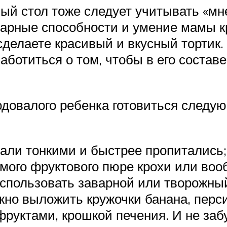
ый стол тоже следует учитывать «мне
инарные способности и умение мамы 
 сделаете красивый и вкусный тортик.
заботиться о том, чтобы в его сост
одовалого ребенка готовиться следу
тали тонкими и быстрее пропитались;
мого фруктового пюре крохи или воо
спользовать заварной или творожный
но выложить кружочки банана, перси
фруктами, крошкой печения. И не заб