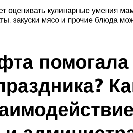
нет оценивать кулинарные умения мам
ы, закуски мясо и прочие блюда мож
фта помогала
праздника? К
аимодействие
 и администр