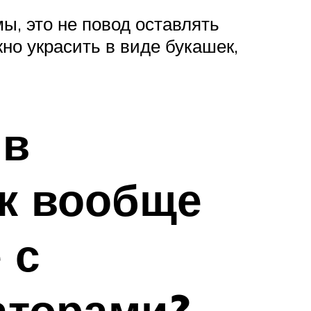
ы, это не повод оставлять
но украсить в виде букашек,
 в
ак вообще
 с
аторами?