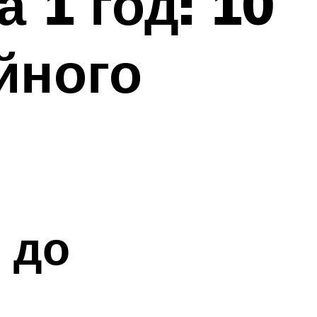
 1 год: 10
йного
 до