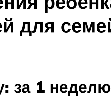
ния ребенка
й для семе
у: за 1 неделю