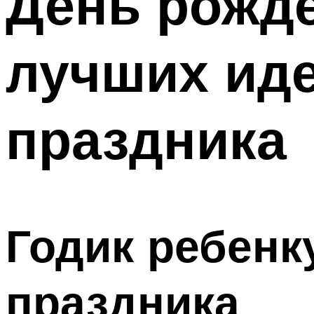
День рожде
лучших иде
праздника
Годик ребенк
праздника