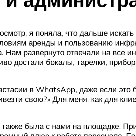
росмотр, я поняла, что дальше иска
условиям аренды и пользованию инфр
а. Нам развернуто отвечали на все 
иво достали бокалы, тарелки, прибор
астасии в WhatsApp, даже если это б
везти свою?» Для меня, как для кли
также была с нами на площадке. Пр
ромный плюс к работе персонала. Е