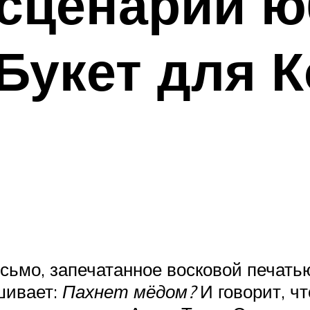
 сценарий 
Букет для 
ьмо, запечатанное восковой печатью.
шивает:
Пахнет мёдом?
И говорит, чт