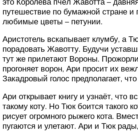
это Королева пчёл Жавотта – давняя
путешествие по бумажной стране и п
любимые цветы – петунии.
Аристотель вскапывает клумбу, а Тю
порадовать Жавотту. Будучи уставш
тут же прилетают Вороны. Прожорли
прогоняет ворон, Ари просит их веж
Закадровый голос предполагает, что
Ари открывает книгу и узнаёт, что 
такому коту. Но Тюк боится такого к
рисует огромного рыжего кота. Вмес
пугаются и улетают. Ари и Тюк рады,