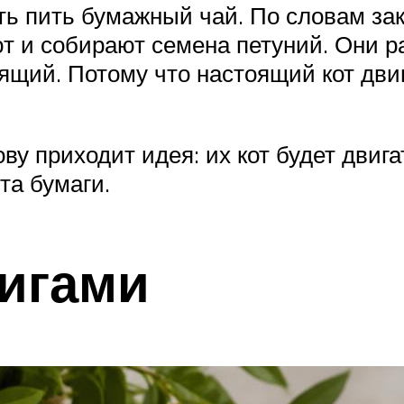
 пить бумажный чай. По словам зака
т и собирают семена петуний. Они ра
оящий. Потому что настоящий кот дви
ову приходит идея: их кот будет двиг
та бумаги.
ригами