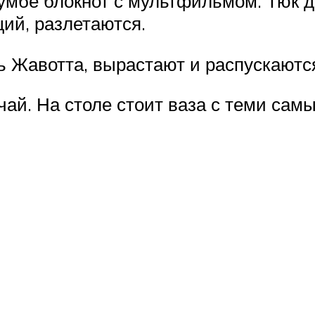
лумбе блокнот с мультфильмом. Тюк 
щий, разлетаются.
ь Жавотта, вырастают и распускаютс
 чай. На столе стоит ваза с теми сам