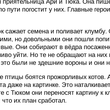
 приятельница Ари и Тюка. Она пише
о пути погостит у них. Главные геро
к сажает семена и поливает клумбу. 
ими, но довольными они пошли попит
вые. Они собирают в вёдра посажен
ливо уйти. Но те не обращают на них
 это были не здешние вороны и они 
все птицы боятся прожорливых котов. 
ота даже на картинке. Это наталкива
те с Тюком они переносят картину к 
 что их план сработал.