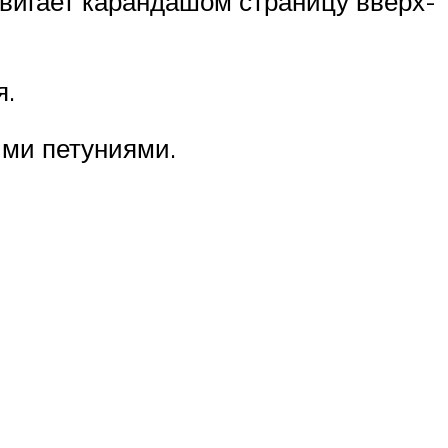
двигает карандашом страницу вверх-
я.
ыми петуниями.