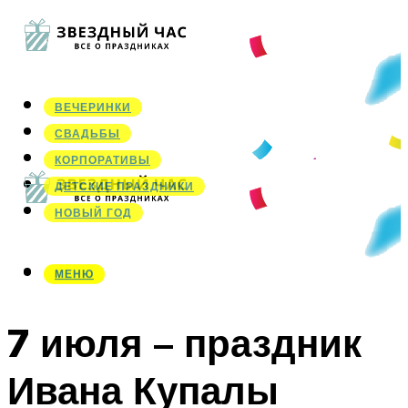
ВЕЧЕРИНКИ
СВАДЬБЫ
КОРПОРАТИВЫ
ДЕТСКИЕ ПРАЗДНИКИ
НОВЫЙ ГОД
МЕНЮ
МЕНЮ
7 июля – праздник
Ивана Купалы