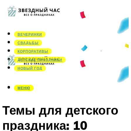
ВЕЧЕРИНКИ
СВАДЬБЫ
КОРПОРАТИВЫ
ДЕТСКИЕ ПРАЗДНИКИ
НОВЫЙ ГОД
МЕНЮ
МЕНЮ
Темы для детского
праздника: 10