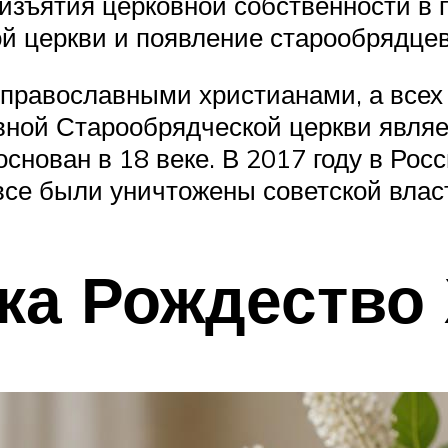
изъятия церковной собственности в п
ой церкви и появление старообрядцев
православными христианами, а всех
ной Старообрядческой церкви являе
основан в 18 веке. В 2017 году в Рос
все были уничтожены советской влас
ка Рождество