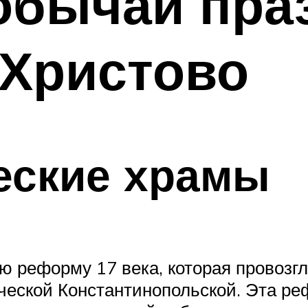
обычаи пра
 Христово
еские храмы
ю реформу 17 века, которая провозг
еческой Константинопольской. Эта р