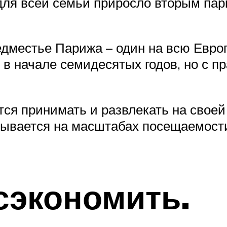
для всей семьи приросло вторым па
едместье Парижа – один на всю Евро
 в начале семидесятых годов, но с 
тся принимать и развлекать на свое
азывается на масштабах посещаемост
сэкономить.