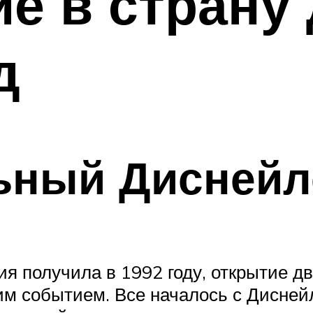
е в страну 
д
ьный Диснейл
я получила в 1992 году, открытие д
м событием. Все началось с Дисней