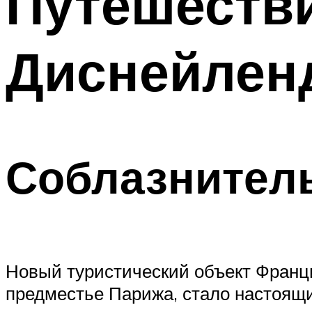
Путешестви
Диснейлен
Соблазнител
Новый туристический объект Франци
предместье Парижа, стало настоящи