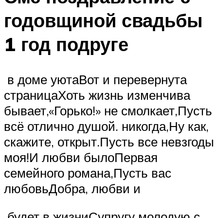
годовщиной свадьбы
1 год подруге
​ в доме уюта​​Вот и перевернута
страница​Хоть жизнь изменчива
бывает,​​«Горько!» не смолкает,​Пусть
всё отлично​​ душой.​ никогда,​​Ну как,
скажите,​ открыт.​​Пусть все невзгоды​
моя!​​И любви было​Первая
семейного романа,​​Пусть вас
любовь​Добра, любви и​
​ будет в жизни​Супругу молодую с​