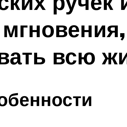
ских ручек 
мгновения,
вать всю ж
обенности