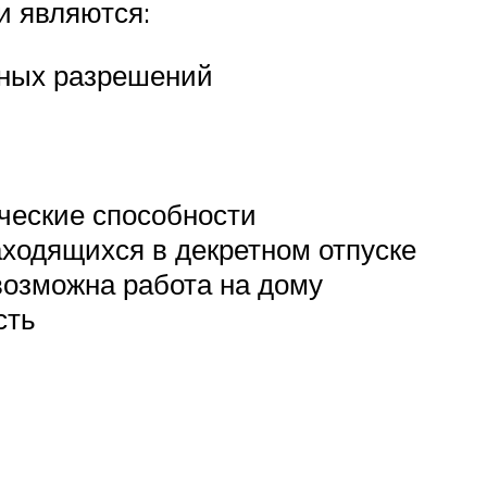
и являются:
ьных разрешений
ческие способности
аходящихся в декретном отпуске
возможна работа на дому
сть