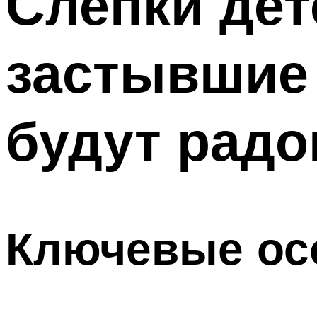
Слепки дет
застывшие 
будут радо
Ключевые ос