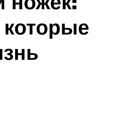
и ножек:
 которые
изнь