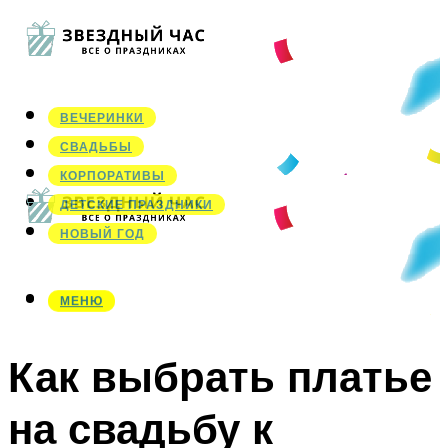
ВЕЧЕРИНКИ
СВАДЬБЫ
КОРПОРАТИВЫ
ДЕТСКИЕ ПРАЗДНИКИ
НОВЫЙ ГОД
МЕНЮ
МЕНЮ
Как выбрать платье
на свадьбу к