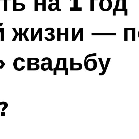
ть на 1 год
 жизни — п
» свадьбу
?