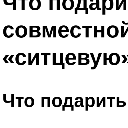
Что подари
совместной
«ситцевую
Что подарить