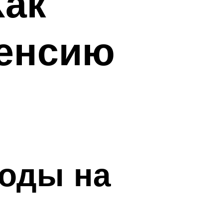
Как
пенсию
воды на