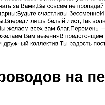
чать за Вами,Вы совсем не пропадай
дарны:Будьте счастливы бессменноИ
ты.Впереди лишь белый лист,Так вол
Мы желаем всех вам благ.Перемены —
ожелаем Вам везенияВ предстоящем 
 дружный коллектив,Ты радость пос
роводов на п