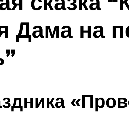
я сказка “
я Дама на 
ь”
аздника «Про