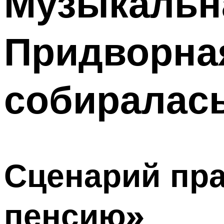
Музыкальна
Придворна
собиралас
Сценарий пр
пенсию»