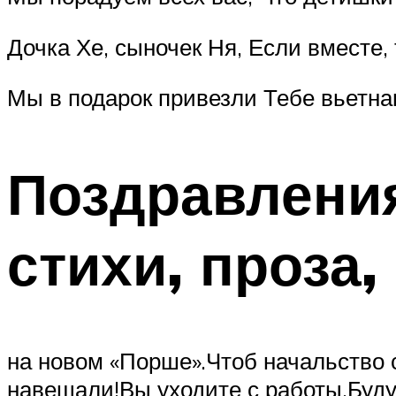
Дочка Хе, сыночек Ня, Если вместе,
Мы в подарок привезли Тебе вьетна
Поздравления
стихи, проза,
на новом «Порше».Чтоб начальство
навещали!Вы уходите с работы,Буд