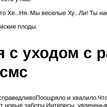
 то Хе…Ня. Мы веселые Ху…Ли! Ты нас
мские плоды.
 с уходом с 
 смс
 справедливоПоощряло и хвалило.Чт
ут новые заботы,Интересы, увлечень