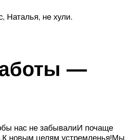
, Наталья, не хули.
работы —
обы нас не забывалиИ почаще
я,К новым целям устремленья!Мы