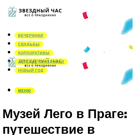
ВЕЧЕРИНКИ
СВАДЬБЫ
КОРПОРАТИВЫ
ДЕТСКИЕ ПРАЗДНИКИ
НОВЫЙ ГОД
МЕНЮ
МЕНЮ
Музей Лего в Праге:
путешествие в