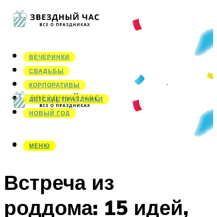
ВЕЧЕРИНКИ
СВАДЬБЫ
КОРПОРАТИВЫ
ДЕТСКИЕ ПРАЗДНИКИ
НОВЫЙ ГОД
МЕНЮ
МЕНЮ
Встреча из
роддома: 15 идей,