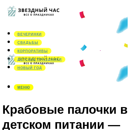
ВЕЧЕРИНКИ
СВАДЬБЫ
КОРПОРАТИВЫ
ДЕТСКИЕ ПРАЗДНИКИ
НОВЫЙ ГОД
МЕНЮ
МЕНЮ
Крабовые палочки в
детском питании —