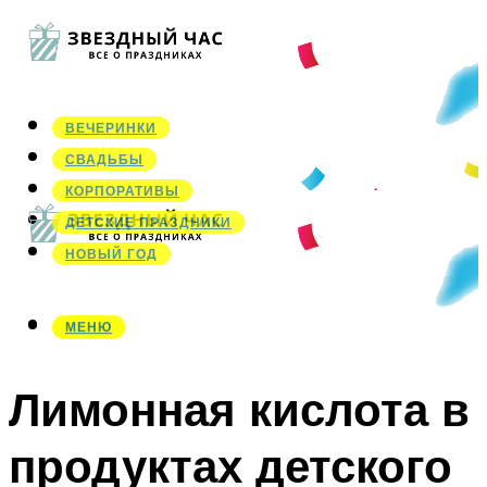
ВЕЧЕРИНКИ
СВАДЬБЫ
КОРПОРАТИВЫ
ДЕТСКИЕ ПРАЗДНИКИ
НОВЫЙ ГОД
МЕНЮ
МЕНЮ
Лимонная кислота в
продуктах детского