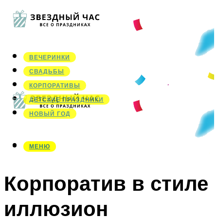
ВЕЧЕРИНКИ
СВАДЬБЫ
КОРПОРАТИВЫ
ДЕТСКИЕ ПРАЗДНИКИ
НОВЫЙ ГОД
МЕНЮ
МЕНЮ
Корпоратив в стиле
иллюзион