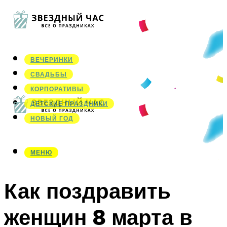
ВЕЧЕРИНКИ
СВАДЬБЫ
КОРПОРАТИВЫ
ДЕТСКИЕ ПРАЗДНИКИ
НОВЫЙ ГОД
МЕНЮ
МЕНЮ
Как поздравить
женщин 8 марта в