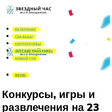
ВЕЧЕРИНКИ
СВАДЬБЫ
КОРПОРАТИВЫ
ДЕТСКИЕ ПРАЗДНИКИ
НОВЫЙ ГОД
МЕНЮ
МЕНЮ
Конкурсы, игры и
развлечения на 23