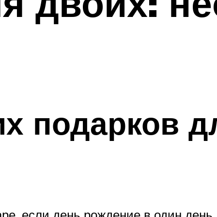
я двоих: н
х подарков д
е, если день рождение в один день,