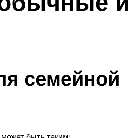
еобычные и
ля семейной
 может быть таким: