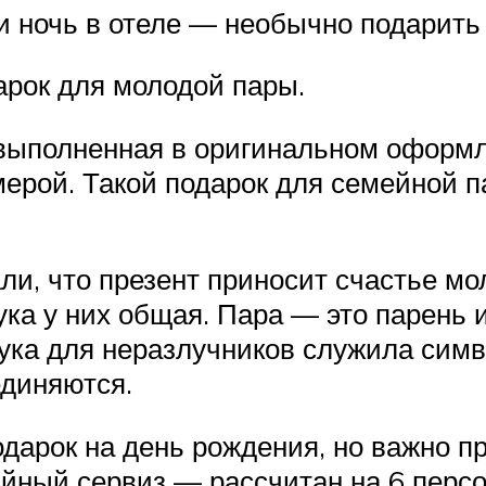
и ночь в отеле — необычно подарить
рок для молодой пары.
 выполненная в оригинальном оформл
ерой. Такой подарок для семейной п
и, что презент приносит счастье мол
рука у них общая. Пара — это парен
ука для неразлучников служила симв
единяются.
арок на день рождения, но важно пр
айный сервиз — рассчитан на 6 персо