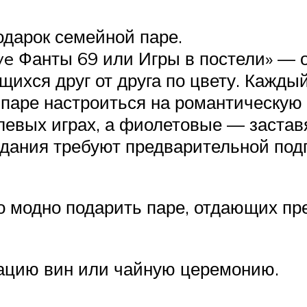
дарок семейной паре.
ve Фанты 69 или Игры в постели» — о
щихся друг от друга по цвету. Кажды
т паре настроиться на романтическу
евых играх, а фиолетовые — заставя
дания требуют предварительной подг
то модно подарить паре, отдающих п
ацию вин или чайную церемонию.