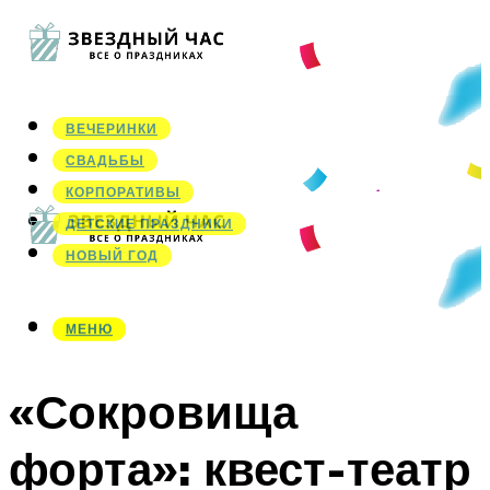
ВЕЧЕРИНКИ
СВАДЬБЫ
КОРПОРАТИВЫ
ДЕТСКИЕ ПРАЗДНИКИ
НОВЫЙ ГОД
МЕНЮ
МЕНЮ
«Сокровища
форта»: квест-театр