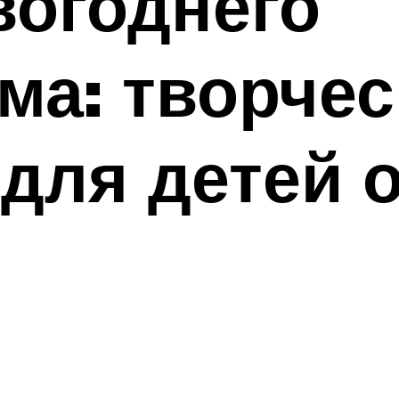
вогоднего
а: творчес
для детей о