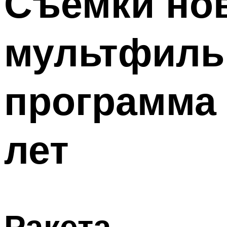
Съемки но
мультфильм
программа 
лет
Ракета