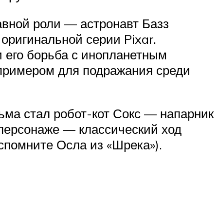
авной роли — астронавт Базз
оригинальной серии Pixar.
 его борьба с инопланетным
 примером для подражания среди
ьма стал робот-кот Сокс — напарник
 персонаже — классический ход
спомните Осла из «Шрека»).