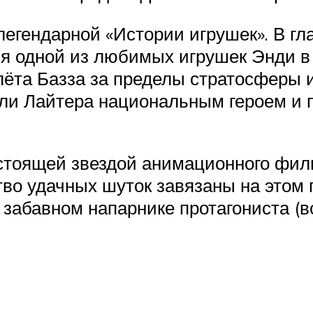
гендарной «Истории игрушек». В гл
ля одной из любимых игрушек Энди в 
ёта Базза за пределы стратосферы и
али Лайтера национальным героем и
астоящей звездой анимационного фил
во удачных шуток завязаны на этом
 забавном напарнике протагониста (в