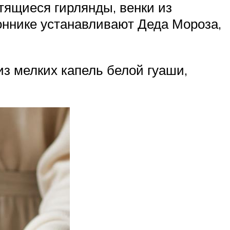
тящиеся гирлянды, венки из
оннике устанавливают Деда Мороза,
з мелких капель белой гуаши,