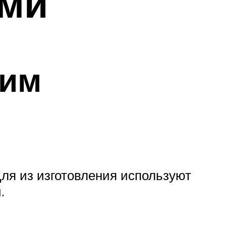
ами
ним
ля из изготовления используют
.