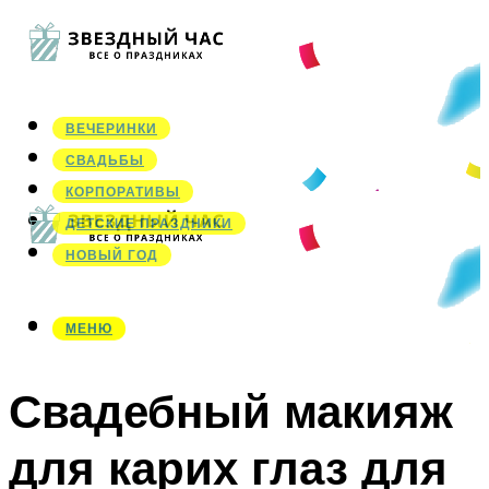
ВЕЧЕРИНКИ
СВАДЬБЫ
КОРПОРАТИВЫ
ДЕТСКИЕ ПРАЗДНИКИ
НОВЫЙ ГОД
МЕНЮ
МЕНЮ
Свадебный макияж
для карих глаз для