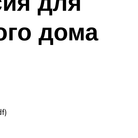
сия для
ого дома
f)