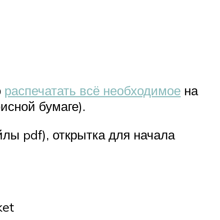
о
распечатать всё необходимое
на
исной бумаге).
йлы pdf), открытка для начала
ket