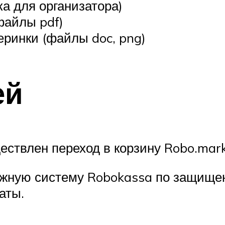
а для организатора)
файлы pdf)
еринки (файлы doc, png)
ей
ествлен переход в корзину Robo.mar
ежную систему Robokassa по защище
аты.