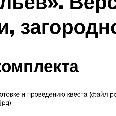
ульев». Вер
и, загородн
комплекта
отовке и проведению квеста (файл pd
jpg)