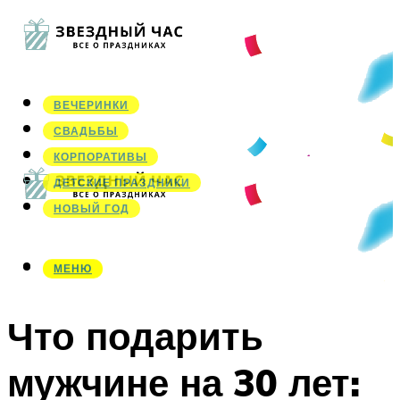
ВЕЧЕРИНКИ
СВАДЬБЫ
КОРПОРАТИВЫ
ДЕТСКИЕ ПРАЗДНИКИ
НОВЫЙ ГОД
МЕНЮ
МЕНЮ
Что подарить
мужчине на 30 лет: