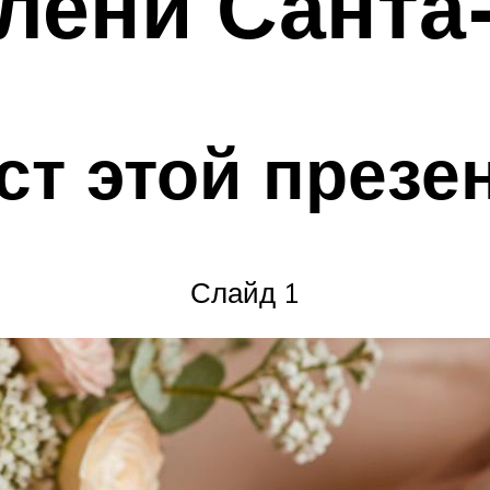
лени Санта
ст этой презе
Слайд 1