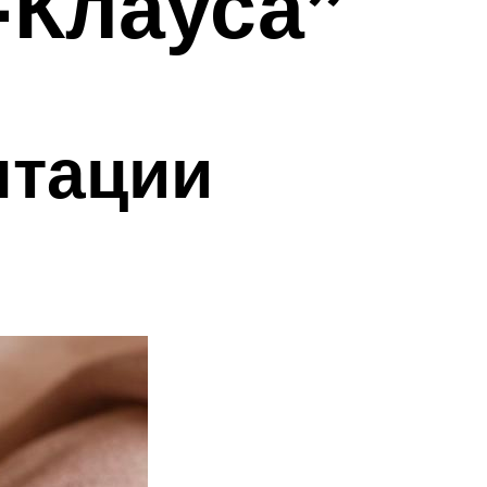
-Клауса”
нтации