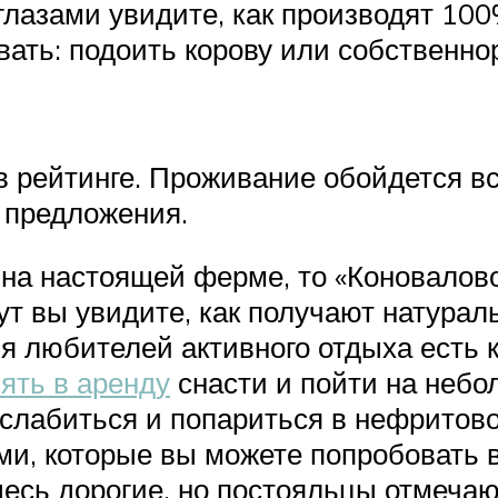
лазами увидите, как производят 10
вать: подоить корову или собственно
 рейтинге. Проживание обойдется все
 предложения.
 на настоящей ферме, то «Коновалов
ут вы увидите, как получают натурал
ля любителей активного отдыха есть 
ять в аренду
снасти и пойти на небо
сслабиться и попариться в нефритов
и, которые вы можете попробовать 
есь дорогие, но постояльцы отмечают