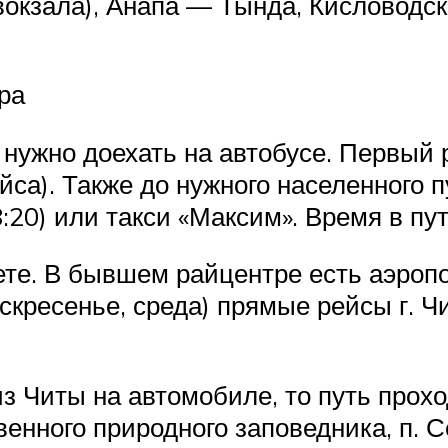
 вокзала), Анапа — Тында, Кисловод
ра
 нужно доехать на автобусе. Первый р
ейса). Также до нужного населенного 
:20) или такси «Максим». Время в пут
ете. В бывшем райцентре есть аэропо
скресенье, среда) прямые рейсы г. Ч
з Читы на автомобиле, то путь проход
енного природного заповедника, п. Се