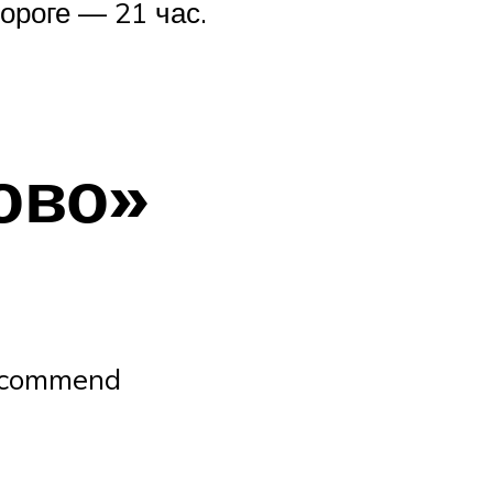
ороге — 21 час.
ово»
recommend