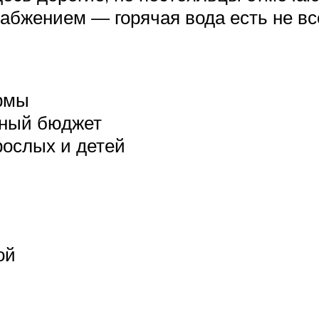
бжением — горячая вода есть не вс
рмы
зный бюджет
рослых и детей
ой