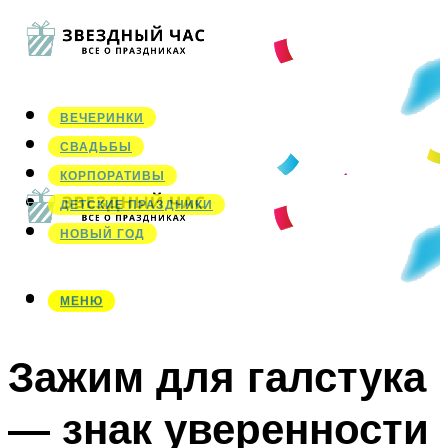
ВЕЧЕРИНКИ
СВАДЬБЫ
КОРПОРАТИВЫ
ДЕТСКИЕ ПРАЗДНИКИ
НОВЫЙ ГОД
МЕНЮ
МЕНЮ
Зажим для галстука
— знак уверенности