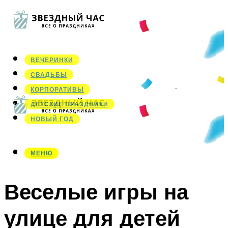
ВЕЧЕРИНКИ
СВАДЬБЫ
КОРПОРАТИВЫ
ДЕТСКИЕ ПРАЗДНИКИ
НОВЫЙ ГОД
МЕНЮ
МЕНЮ
Веселые игры на
улице для детей